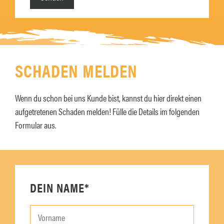
l
e
a
l
s
a
s
s
e
s
SCHADEN MELDEN
n
e
S
n
i
Wenn du schon bei uns Kunde bist, kannst du hier direkt einen
S
e
aufgetretenen Schaden melden! Fülle die Details im folgenden
i
d
Formular aus.
e
i
d
e
i
s
e
e
s
DEIN NAME*
s
e
F
s
e
F