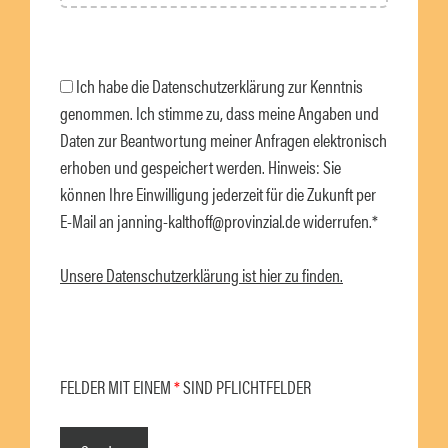
Ich habe die Datenschutzerklärung zur Kenntnis
genommen. Ich stimme zu, dass meine Angaben und
Daten zur Beantwortung meiner Anfragen elektronisch
erhoben und gespeichert werden. Hinweis: Sie
können Ihre Einwilligung jederzeit für die Zukunft per
E-Mail an janning-kalthoff@provinzial.de widerrufen.*
Unsere Datenschutzerklärung ist hier zu finden.
B
i
B
t
i
FELDER MIT EINEM
*
SIND PFLICHTFELDER
t
t
e
t