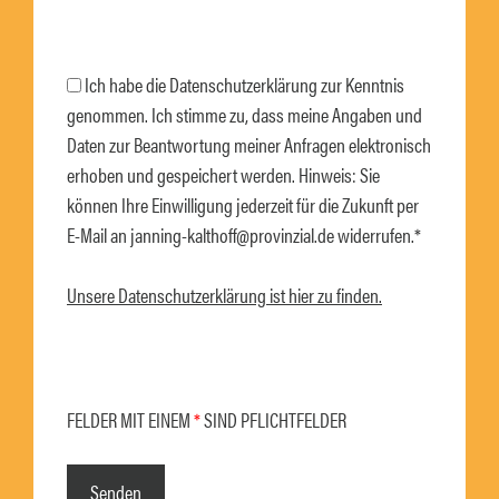
Ich habe die Datenschutzerklärung zur Kenntnis
genommen. Ich stimme zu, dass meine Angaben und
Daten zur Beantwortung meiner Anfragen elektronisch
erhoben und gespeichert werden. Hinweis: Sie
können Ihre Einwilligung jederzeit für die Zukunft per
E-Mail an janning-kalthoff@provinzial.de widerrufen.*
Unsere Datenschutzerklärung ist hier zu finden.
B
i
B
t
i
FELDER MIT EINEM
*
SIND PFLICHTFELDER
t
t
e
t