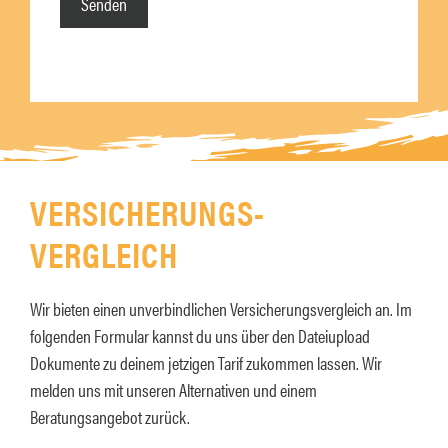
l
e
a
l
s
a
s
s
e
s
n
e
S
n
VERSICHERUNGS-
i
S
e
i
VERGLEICH
d
e
i
d
Wir bieten einen unverbindlichen Versicherungsvergleich an. Im
e
i
folgenden Formular kannst du uns über den Dateiupload
s
e
Dokumente zu deinem jetzigen Tarif zukommen lassen. Wir
e
s
melden uns mit unseren Alternativen und einem
s
e
Beratungsangebot zurück.
F
s