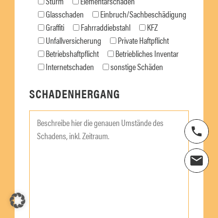
Sturm
Elementarschaden
Glasschaden
Einbruch/Sachbeschädigung
Graffiti
Fahrraddiebstahl
KFZ
Unfallversicherung
Private Haftpflicht
Betriebshaftpflicht
Betriebliches Inventar
Internetschaden
sonstige Schäden
SCHADENHERGANG