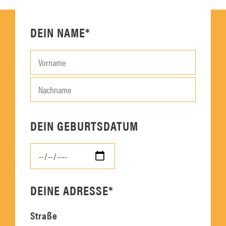
e
F
l
e
d
l
DEIN NAME*
l
d
e
l
e
e
r
e
.
r
.
DEIN GEBURTSDATUM
DEINE ADRESSE*
Straße