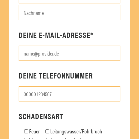
l
e
d
l
l
d
e
l
DEINE E-MAIL-ADRESSE*
e
e
r
e
.
r
.
DEINE TELEFONNUMMER
SCHADENSART
Feuer
Leitungswasser/Rohrbruch