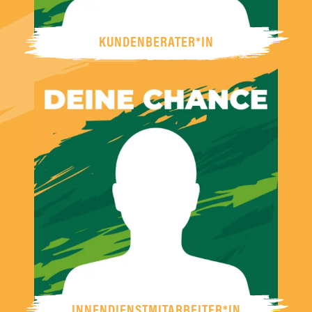
KUNDENBERATER*IN
INNENDIENSTMITARBEITER*IN