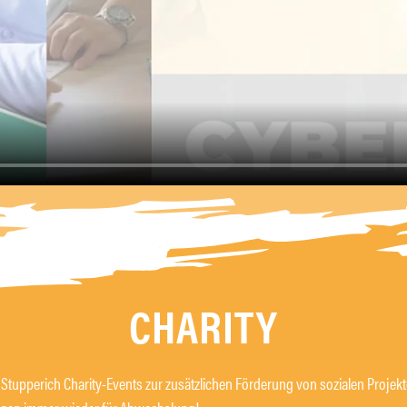
CHARITY
z Stupperich Charity-Events zur zusätzlichen Förderung von sozialen Projekt