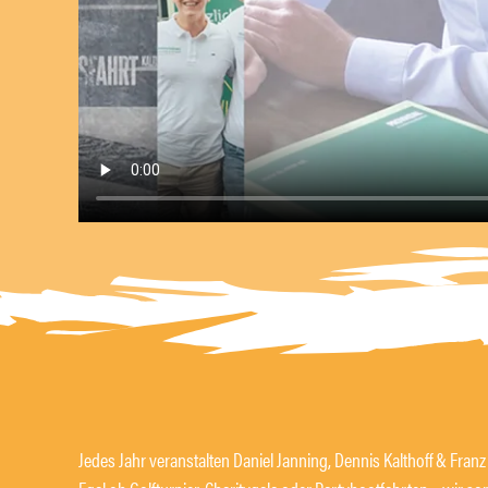
Jedes Jahr veranstalten Daniel Janning, Dennis Kalthoff & Fran