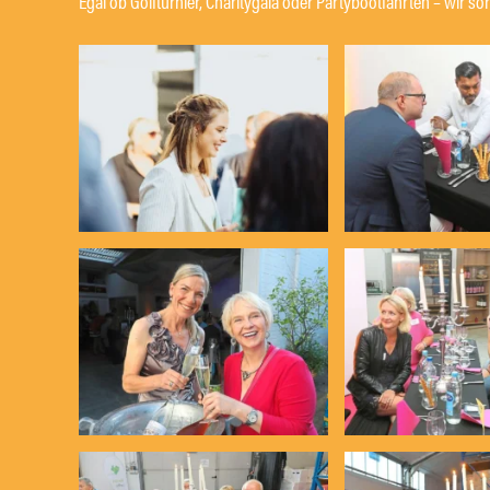
Egal ob Golfturnier, Charitygala oder Partybootfahrten – wir 