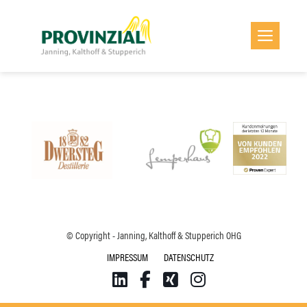
CHARITY
Zum
Inhalt
Men
springen
Keine Veranstaltung gefunden
© Copyright - Janning, Kalthoff & Stupperich OHG
IMPRESSUM
DATENSCHUTZ