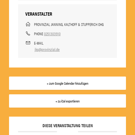
VERANSTALTER
PROVINZIAL JANNING, KALTHOFF & STUPPERICH OHG
0251303910
PHONE
E-MAIL
jks@provinzial.de
+ zum Google Calendar hinzufügen
+ zu iCal exportieren
DIESE VERANSTALTUNG TEILEN