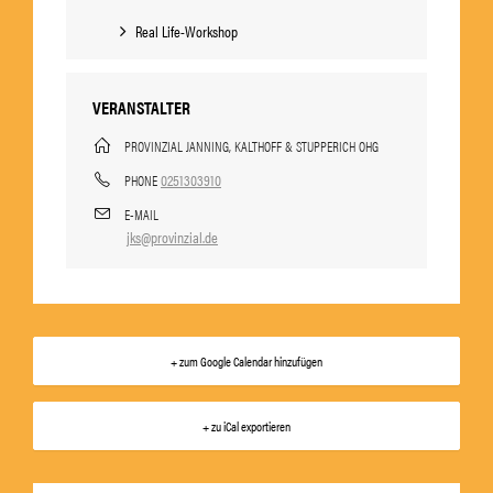
Real Life-Workshop
VERANSTALTER
PROVINZIAL JANNING, KALTHOFF & STUPPERICH OHG
0251303910
PHONE
E-MAIL
jks@provinzial.de
+ zum Google Calendar hinzufügen
+ zu iCal exportieren