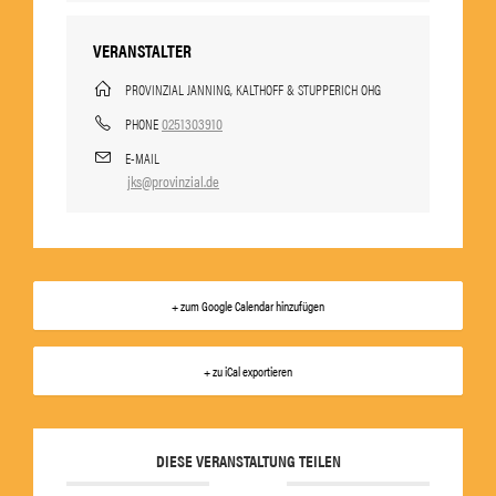
VERANSTALTER
PROVINZIAL JANNING, KALTHOFF & STUPPERICH OHG
0251303910
PHONE
E-MAIL
jks@provinzial.de
+ zum Google Calendar hinzufügen
+ zu iCal exportieren
DIESE VERANSTALTUNG TEILEN